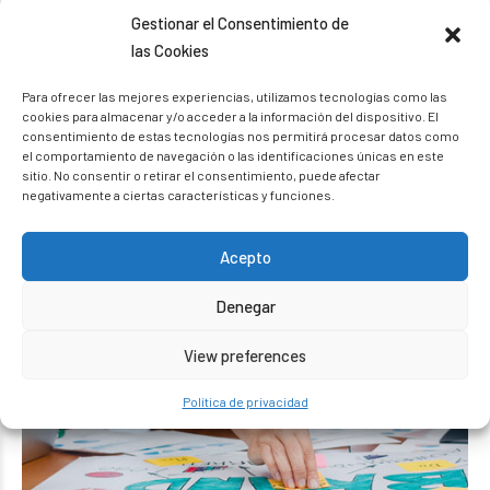
Gestionar el Consentimiento de
las Cookies
Marketing y ventas
Para ofrecer las mejores experiencias, utilizamos tecnologías como las
cookies para almacenar y/o acceder a la información del dispositivo. El
consentimiento de estas tecnologías nos permitirá procesar datos como
El Marketing y la Venta son dos funciones muy próximas con un
el comportamiento de navegación o las identificaciones únicas en este
objetivo común: vender.
sitio. No consentir o retirar el consentimiento, puede afectar
negativamente a ciertas características y funciones.
Acepto
Denegar
View preferences
Política de privacidad