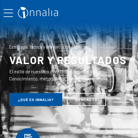
Estrategia, táctica y una ejecución eficiente
VALOR Y RESULTADOS
El éxito de nuestros clientes es nuestro éxito.
Conocimiento, metodología, equipo y experiencia.
¿QUÉ ES INNALIA?
CONTACTO